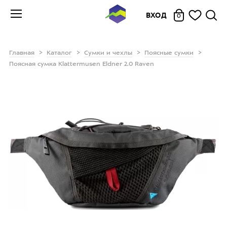
ВХОД
0
Главная
Каталог
Сумки и чехлы
Поясные сумки
Поясная сумка Klattermusen Eldner 2.0 Raven