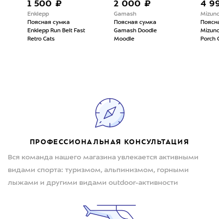
1 500 ₽
2 000 ₽
4 99
Enklepp
Gamash
Mizuno
Поясная сумка
Поясная сумка
Поясная
Enklepp Run Belt Fast
Gamash Doodle
Mizuno 2
Retro Cats
Moodle
Porch CR 
ПРОФЕССИОНАЛЬНАЯ КОНСУЛЬТАЦИЯ
Вся команда нашего магазина увлекается активными
видами спорта: туризмом, альпинизмом, горными
лыжами и другими видами outdoor-активности