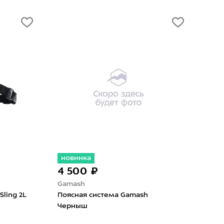
новинка
но
4 500 ₽
1 
Gamash
Enk
Sling 2L
Поясная система Gamash
Пояс
Черныш
365 