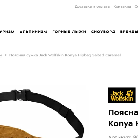
Доставка и оплата
Контакты
С
УРИЗМ
АЛЬПИНИЗМ
ГОРНЫЕ ЛЫЖИ
СНОУБОРД
БРЕНД
и
Поясная сумка Jack Wolfskin Konya Hipbag Salted Caramel
Поясна
Konya 
Артикул: 8