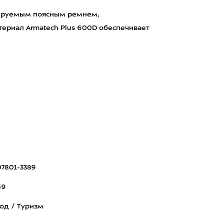
улируемым поясным ремнем,
ериал Armatech Plus 600D обеспечивает
7801-3389
59
од / Туризм