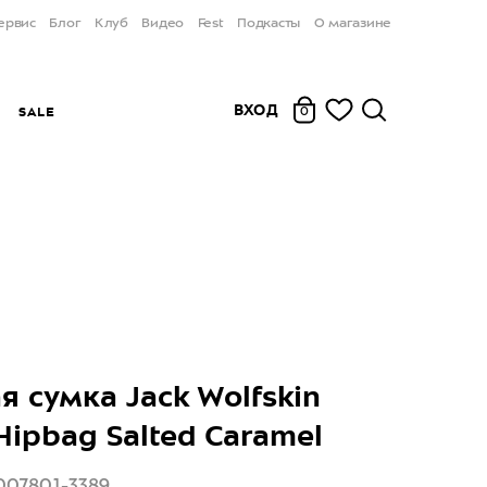
ервис
Блог
Клуб
Видео
Fest
Подкасты
О магазине
ВХОД
Ы
SALE
0
я сумка Jack Wolfskin
Hipbag Salted Caramel
007801-3389