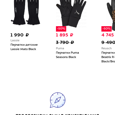
-50%
-50%
1 990 ₽
1 895 ₽
4 745
Lassie
3 790 ₽
9 49
Перчатки детские
Puma
Reusch
Lassie Mato Black
Перчатки Puma
Перчатки
Seasons Black
Beatrix R-
Black/Br