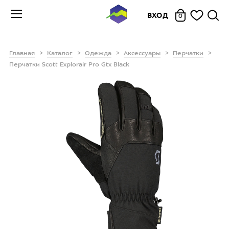
ВХОД
0
Главная
Каталог
Одежда
Аксессуары
Перчатки
Перчатки Scott Explorair Pro Gtx Black