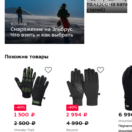
статей)
31.03.2021
Снаряжение на Эльбрус.
Что взять и как выбрать
Похожие товары
-40%
-40%
1 500 ₽
2 994 ₽
6 99
Mountain
2 500 ₽
4 990 ₽
Перчатк
Wonder Trail
Reusch
Mountain