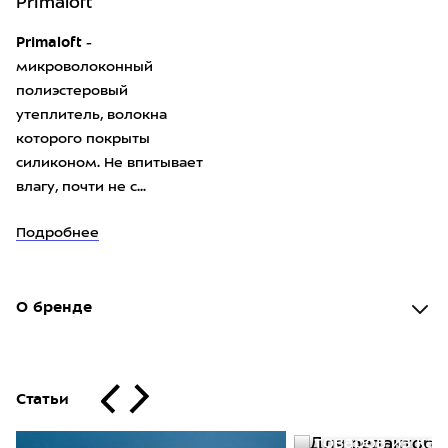
Primaloft
Primaloft
-
микроволоконный
полиэстеровый
утеплитель, волокна
которого покрыты
силиконом. Не впитывает
влагу, почти не с...
Подробнее
О бренде
Статьи
30.11.2020
Для редакторо
товаров из кат