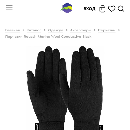
ВХОД
0
Главная
Каталог
Одежда
Аксессуары
Перчатки
Перчатки Reusch Merino Wool Conductive Black