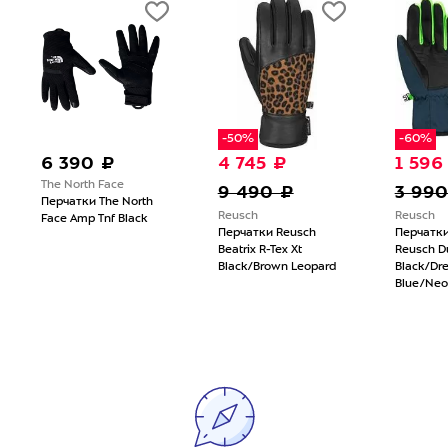
-50%
-60%
6 390 ₽
4 745 ₽
1 596
The North Face
9 490 ₽
3 990
Перчатки The North
Reusch
Reusch
Face Amp Tnf Black
Перчатки Reusch
Перчатки
Beatrix R-Tex Xt
Reusch D
Black/Brown Leopard
Black/Dr
Blue/Neo