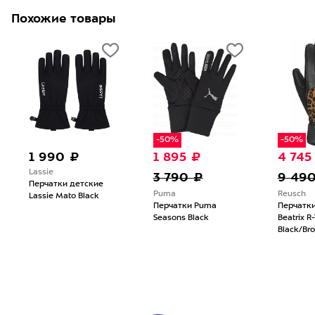
Похожие товары
-50%
-50%
90 ₽
1 895 ₽
4 745 ₽
3 790 ₽
9 490 ₽
тки детские
Puma
Reusch
 Mato Black
Перчатки Puma
Перчатки Reusch
Seasons Black
Beatrix R-Tex Xt
Black/Brown Leopard