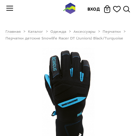
ВХОД
0
Главная
Каталог
Одежда
Аксессуары
Перчатки
Перчатки детские Snowlife Racer DT (Juniors) Black/Turquoise