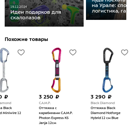
Куда поехать 
на Урале: спот
19.12.2024
логистика, гай
Идеи подарков для
скалолазов
Похожие товары
3 250 ₽
3 290 ₽
3 5
C.A.M.P.
Black Diamond
Black
Оттяжка с
Оттяжка Black
Оттяж
карабинами C.A.M.P.
Diamond Hotforge
Diamo
Photon Express KS
Hybrid 12 см Blue
Hybri
Janja 12см