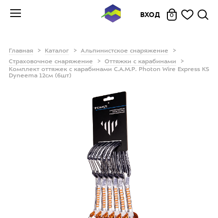
ВХОД
0
Главная
Каталог
Альпинистское снаряжение
Страховочное снаряжение
Оттяжки с карабинами
Комплект оттяжек с карабинами C.A.M.P. Photon Wire Express KS
Dyneema 12см (6шт)