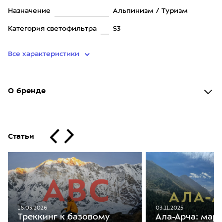
Назначение
Альпинизм / Туризм
Категория светофильтра
S3
Все характеристики
О бренде
Статьи
16.03.2026
03.11.2025
Треккинг к базовому
Ала-Арча: мар