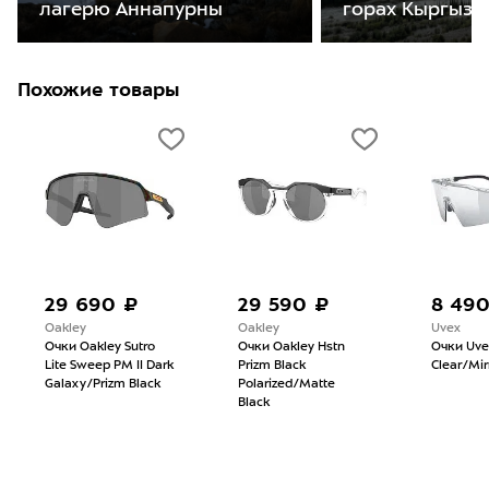
лагерю Аннапурны
горах Кыргызс
Похожие товары
29 690 ₽
29 590 ₽
8 49
Oakley
Oakley
Uvex
Очки Oakley Sutro
Очки Oakley Hstn
Очки Uve
Lite Sweep PM II Dark
Prizm Black
Clear/Mirr
Galaxy/Prizm Black
Polarized/Matte
Black