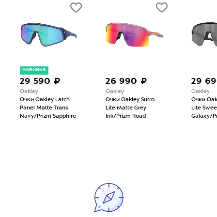
новинка
29 590 ₽
26 990 ₽
29 69
Oakley
Oakley
Oakley
Очки Oakley Latch
Очки Oakley Sutro
Очки Oakl
Panel Matte Trans
Lite Matte Grey
Lite Sweep
Navy/Prizm Sapphire
Ink/Prizm Road
Galaxy/Pr