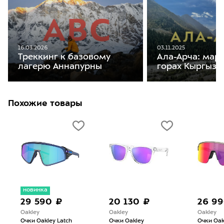
16.03.2026
03.11.2025
Треккинг к базовому
Ала-Арча: мар
лагерю Аннапурны
горах Кыргызс
Похожие товары
новинка
29 590 ₽
20 130 ₽
26 9
Oakley
Oakley
Oakley
Очки Oakley Latch
Очки Oakley
Очки Oak