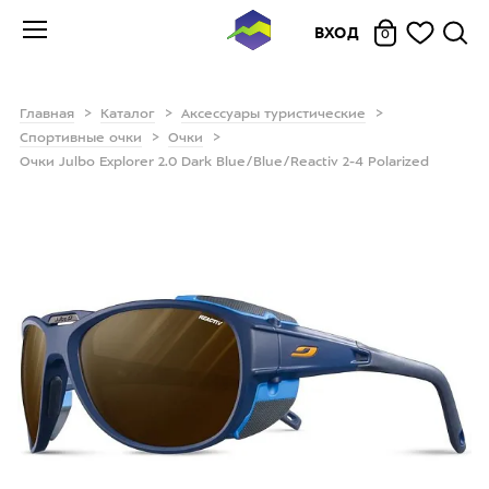
ВХОД
0
Главная
Каталог
Аксессуары туристические
Спортивные очки
Очки
Очки Julbo Explorer 2.0 Dark Blue/Blue/Reactiv 2-4 Polarized