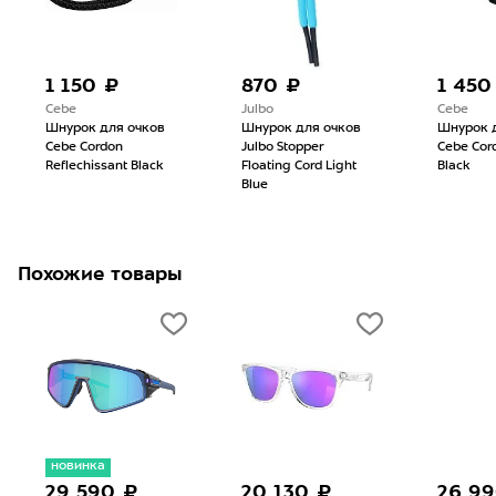
1 150 ₽
870 ₽
1 450
Cebe
Julbo
Cebe
Шнурок для очков
Шнурок для очков
Шнурок 
Cebe Cordon
Julbo Stopper
Cebe Cord
Reflechissant Black
Floating Cord Light
Black
Blue
Похожие товары
новинка
29 590 ₽
20 130 ₽
26 9