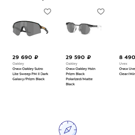
29 690 ₽
29 590 ₽
8 49
Oakley
Oakley
Uvex
Очки Oakley Sutro
Очки Oakley Hstn
Очки Uve
Lite Sweep PM II Dark
Prizm Black
Clear/Mirr
Galaxy/Prizm Black
Polarized/Matte
Black