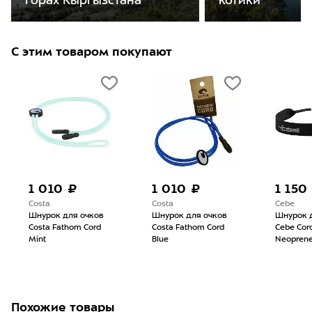
горах Кыргызстана
котики
С этим товаром покупают
1 010 ₽
1 010 ₽
1 150
Costa
Costa
Cebe
Шнурок для очков
Шнурок для очков
Шнурок 
Costa Fathom Cord
Costa Fathom Cord
Cebe Cor
Mint
Blue
Neoprene
Похожие товары