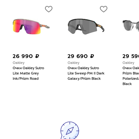
26 990 ₽
29 690 ₽
29 59
Oakley
Oakley
Oakley
Очки Oakley Sutro
Очки Oakley Sutro
Очки Oak
Lite Matte Grey
Lite Sweep PM II Dark
Prizm Bla
Ink/Prizm Road
Galaxy/Prizm Black
Polarize
Black