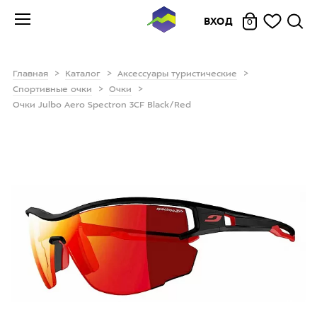
ВХОД
0
Главная
Каталог
Аксессуары туристические
Спортивные очки
Очки
Очки Julbo Aero Spectron 3CF Black/Red