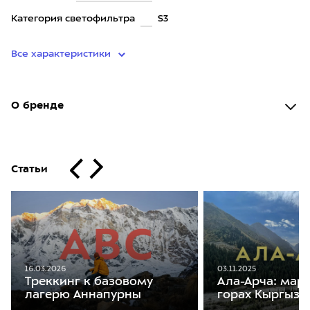
Категория светофильтра
S3
Все характеристики
О бренде
Статьи
16.03.2026
03.11.2025
Треккинг к базовому
Ала-Арча: мар
лагерю Аннапурны
горах Кыргызс