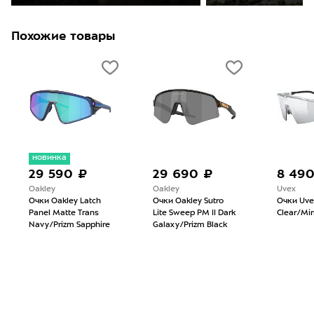
Похожие товары
новинка
29 590 ₽
29 690 ₽
8 49
Oakley
Oakley
Uvex
Очки Oakley Latch
Очки Oakley Sutro
Очки Uve
Panel Matte Trans
Lite Sweep PM II Dark
Clear/Mirr
Navy/Prizm Sapphire
Galaxy/Prizm Black