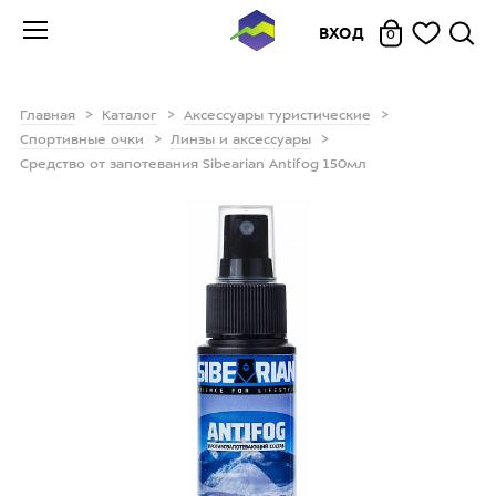
ВХОД
0
Главная
Каталог
Аксессуары туристические
Спортивные очки
Линзы и аксессуары
Средство от запотевания Sibearian Antifog 150мл