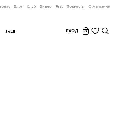
ервис
Блог
Клуб
Видео
Fest
Подкасты
О магазине
ВХОД
Ы
SALE
0