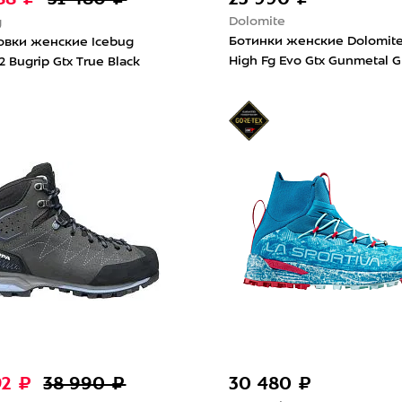
Dolomite
g
Ботинки женские Dolomite
овки женские Icebug
High Fg Evo Gtx Gunmetal G
2 Bugrip Gtx True Black
192 ₽
38 990 ₽
30 480 ₽