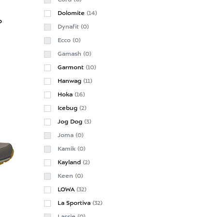
Cord
(0)
Dolomite
(14)
o
Dynafit
(0)
Ecco
(0)
Gamash
(0)
Garmont
(10)
Hanwag
(11)
Hoka
(16)
Icebug
(2)
Jog Dog
(3)
Joma
(0)
Kamik
(0)
Kayland
(2)
Keen
(0)
LOWA
(32)
La Sportiva
(32)