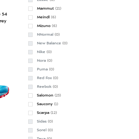
Lassie
(0)
Mammut
(21)
 54
Meindl
(6)
rey
Mizuno
(6)
NNormal
(0)
New Balance
(0)
Nike
(0)
Nora
(0)
Puma
(0)
Red Fox
(0)
Reebok
(0)
Salomon
(23)
Saucony
(1)
Scarpa
(12)
Sidas
(0)
Sorel
(0)