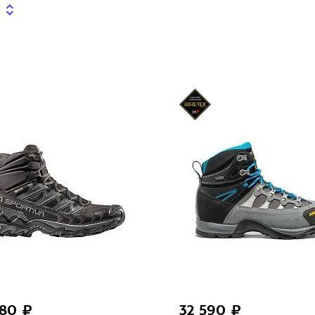
480 ₽
32 590 ₽