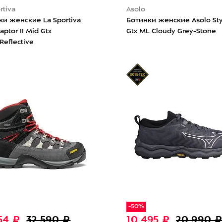
rtiva
Asolo
ки женские La Sportiva
Ботинки женские Asolo St
Raptor II Mid Gtx
Gtx ML Cloudy Grey-Stone
Reflective
-50%
554 ₽
32 590 ₽
10 495 ₽
20 990 