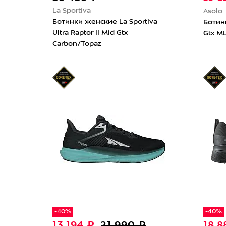
La Sportiva
Asolo
Ботинки женские La Sportiva
Ботин
Ultra Raptor II Mid Gtx
Gtx M
Carbon/Topaz
-40%
-40%
13 194 ₽
21 990 ₽
18 