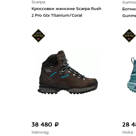
Scarpa
Garmo
Кроссовки женские Scarpa Rush
Ботин
2 Pro Gtx Titanium/Coral
Gunme
38 480 ₽
28 
Hanwag
Hoka