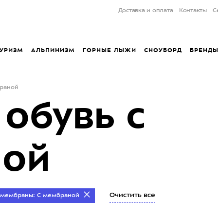
Доставка и оплата
Контакты
С
УРИЗМ
АЛЬПИНИЗМ
ГОРНЫЕ ЛЫЖИ
СНОУБОРД
БРЕНД
браной
обувь с
ной
Очистить все
 мембраны: С мембраной