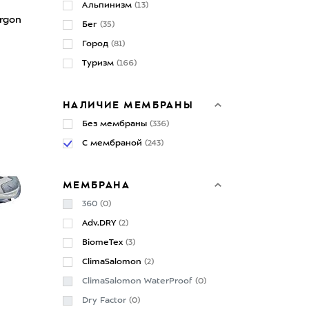
Альпинизм
(13)
rgon
Бег
(35)
Город
(81)
Туризм
(166)
НАЛИЧИЕ МЕМБРАНЫ
Без мембраны
(336)
С мембраной
(243)
МЕМБРАНА
360
(0)
Adv.DRY
(2)
BiomeTex
(3)
ClimaSalomon
(2)
ClimaSalomon WaterProof
(0)
Dry Factor
(0)