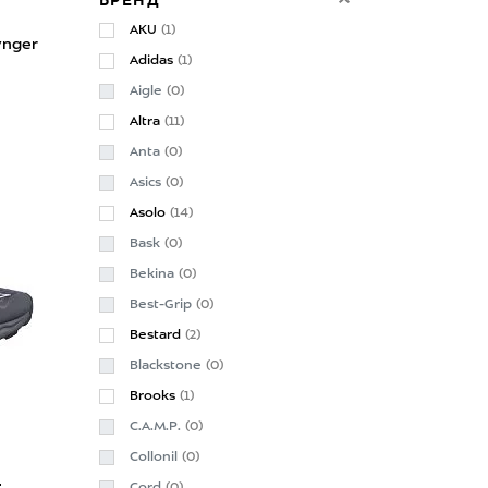
БРЕНД
AKU
(1)
ynger
Adidas
(1)
Aigle
(0)
Altra
(11)
Anta
(0)
Asics
(0)
Asolo
(14)
Bask
(0)
Bekina
(0)
Best-Grip
(0)
Bestard
(2)
Blackstone
(0)
Brooks
(1)
C.A.M.P.
(0)
Collonil
(0)
₽