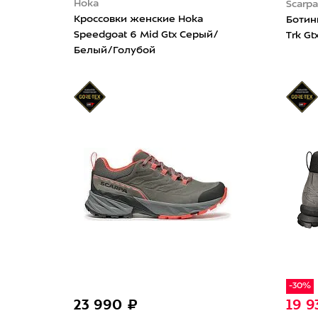
Hoka
Scarp
Кроссовки женские Hoka
Ботин
Speedgoat 6 Mid Gtx Серый/
Trk Gt
Белый/Голубой
-30%
23 990 ₽
19 