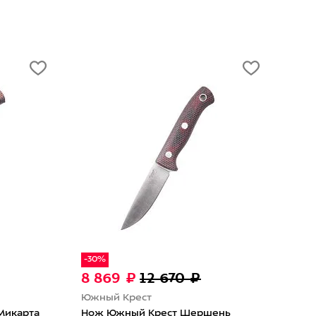
%
869 ₽
12 670 ₽
12 230 ₽
Южный Крест
ый Крест
Нож Южный Крест ТКК (2
 Южный Крест Шершень