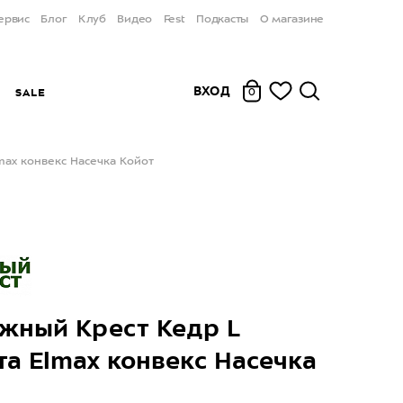
ервис
Блог
Клуб
Видео
Fest
Подкасты
О магазине
ВХОД
Ы
SALE
0
ax конвекс Насечка Койот
жный Крест Кедр L
а Elmax конвекс Насечка