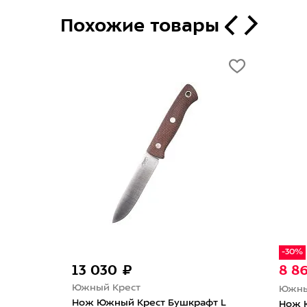
Похожие товары
-30%
030 ₽
8 869 ₽
12 670 ₽
й Крест
Южный Крест
Южный Крест Бушкрафт L
Нож Южный Крест Small 