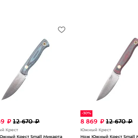
-30%
-30
8 869 ₽
12 670 ₽
8 
Южный Крест
Южн
Микарта
Нож Южный Крест Small Микарта
Нож