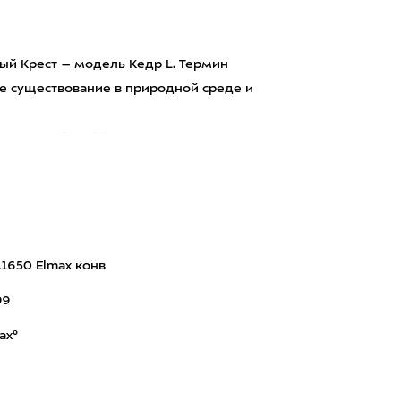
й Крест – модель Кедр L. Термин
е существование в природной среде и
олщине обуха 3,6 миллиметра и изг
.1650 Elmax конв
99
ax®