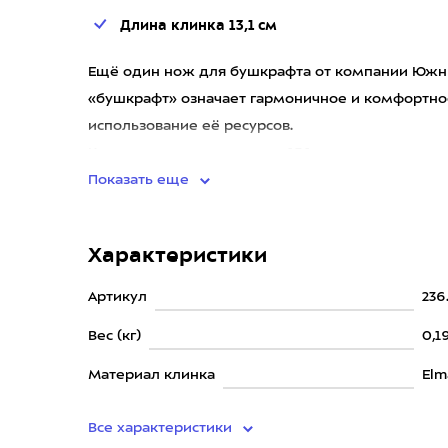
Длина клинка 13,1 см
Ещё один нож для бушкрафта от компании Южны
«бушкрафт» означает гармоничное и комфортно
использование её ресурсов.
Клинок ножа имеет длину 13,1 сантиметра при т
Показать еще
Характеристики
Артикул
236
Вес (кг)
0,1
Материал клинка
Elm
Все характеристики