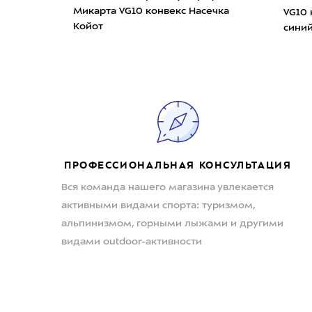
та VG10 конвекс Насечка
VG10 конвекс Насечка Чё
т
синий
ПРОФЕССИОНАЛЬНАЯ КОНСУЛЬТАЦИЯ
Вся команда нашего магазина увлекается
активными видами спорта: туризмом,
альпинизмом, горными лыжами и другими
видами outdoor-активности