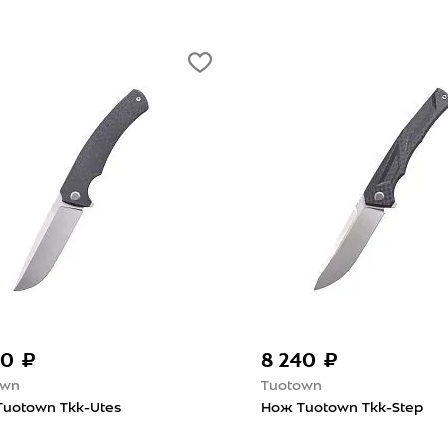
40 ₽
8 240 ₽
own
Tuotown
uotown Tkk-Utes
Нож Tuotown Tkk-Step