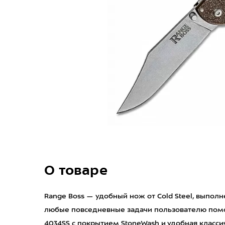
О товаре
Range Boss — удобный нож от Cold Steel, выпол
любые повседневные задачи пользователю помога
4034SS с покрытием StoneWash и удобная класси