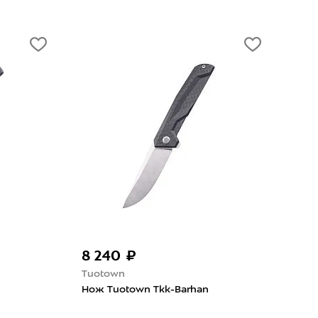
8 240 ₽
8 
Tuotown
Tuo
Нож Tuotown Tkk-Barhan
Нож