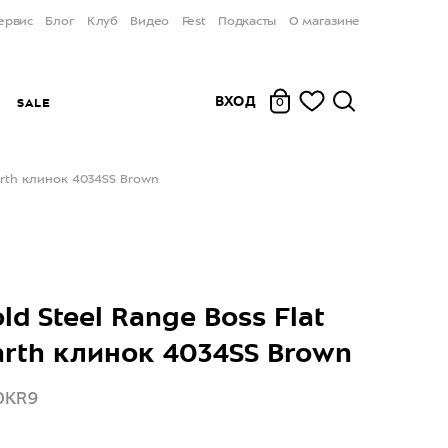
ервис
Блог
Клуб
Видео
Fest
Подкасты
О магазине
ВХОД
Ы
SALE
0
Earth клинок 4034SS Brown
ld Steel Range Boss Flat
arth клинок 4034SS Brown
0KR9