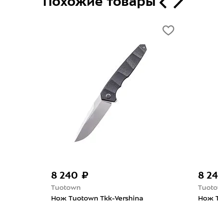
Похожие товары
8 240 ₽
8 2
Tuotown
Tuot
0
Нож Tuotown Tkk-Vershina
Нож T