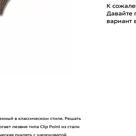
К сожале
Давайте 
вариант 
ненный в классическом стиле. Решать
ет лезвие типа Clip Point из стали
ческая рукоять с шероховатой