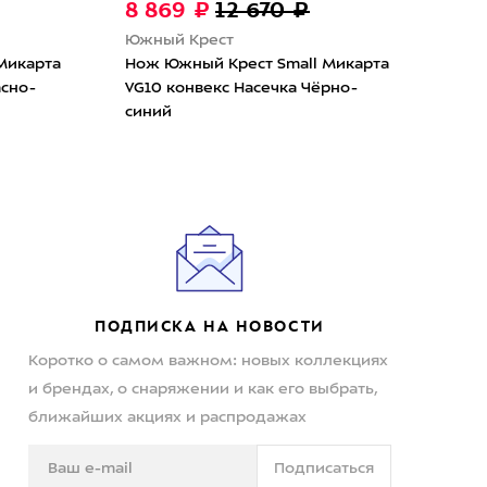
8 869 ₽
12 670 ₽
12
Южн
Южный Крест
Нож
Микарта
Нож Южный Крест Small Микарта
Мик
асно-
VG10 конвекс Насечка Чёрно-
чёр
синий
ПОДПИСКА НА НОВОСТИ
Коротко о самом важном: новых коллекциях
и брендах, о снаряжении и как его выбрать,
ближайших акциях и распродажах
Подписаться