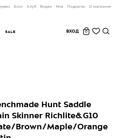
ервис
Блог
Клуб
Видео
Fest
Подкасты
О магазине
ВХОД
Ы
SALE
0
nchmade Hunt Saddle
in Skinner Richlite&G10
ate/Brown/Maple/Orange
tin