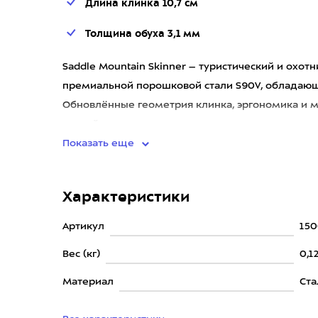
Длина клинка 10,7 см
Толщина обуха 3,1 мм
Saddle Mountain Skinner – туристический и охо
премиальной порошковой стали S90V, обладающ
Обновлённые геометрия клинка, эргономика и 
чистый рез от первого до п
Показать еще
Характеристики
Артикул
150
Вес (кг)
0,1
Материал
Ста