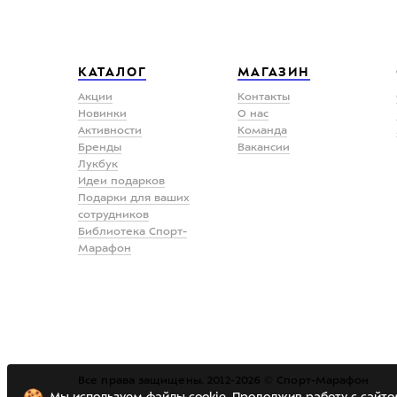
КАТАЛОГ
МАГАЗИН
Акции
Контакты
Новинки
О нас
Активности
Команда
Бренды
Вакансии
Лукбук
Идеи подарков
Подарки для ваших
сотрудников
Библиотека Спорт-
Марафон
Все права защищены. 2012-2026 © Спорт-Марафон