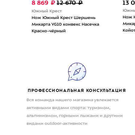
8 869 ₽
12 670 ₽
13 
Южны
Южный Крест
фт L
Нож 
Нож Южный Крест Шершень
ечка
Микар
Микарта VG10 конвекс Насечка
Койо
Красно-чёрный
ПРОФЕССИОНАЛЬНАЯ КОНСУЛЬТАЦИЯ
Вся команда нашего магазина увлекается
активными видами спорта: туризмом,
альпинизмом, горными лыжами и другими
видами outdoor-активности