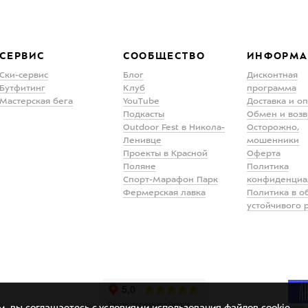
СЕРВИС
СООБЩЕСТВО
ИНФОРМА
Ски-сервис
Блог
Дисконтная
Бутфитинг
Клуб
программа
Мастерская бега
YouTube
Доставка и о
Подкасты
Обмен и возв
Outdoor Fest в Никола-
Осторожно,
Ленивце
мошенники
Проекты в Красной
Оферта
Поляне
Политика
Спорт-Марафон Парк
конфиденциа
Фермерская лавка
Политика в о
устойчивого 