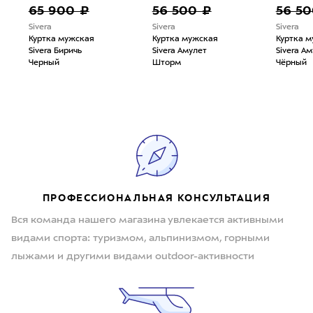
65 900 ₽
56 500 ₽
56 50
Sivera
Sivera
Sivera
Куртка мужская
Куртка мужская
Куртка 
Sivera Биричь
Sivera Амулет
Sivera А
Черный
Шторм
Чёрный
ПРОФЕССИОНАЛЬНАЯ КОНСУЛЬТАЦИЯ
Вся команда нашего магазина увлекается активными
видами спорта: туризмом, альпинизмом, горными
лыжами и другими видами outdoor-активности