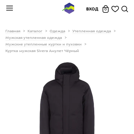
ВХОД
0
Главная
Каталог
Одежда
Утепленная одежда
Мужская утепленная одежда
Мужские утепленные куртки и пуховки
Куртка мужская Sivera Амулет Чёрный