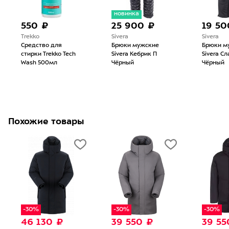
новинка
550 ₽
25 900 ₽
19 50
Trekko
Sivera
Sivera
Средство для
Брюки мужские
Брюки м
стирки Trekko Tech
Sivera Кебрик П
Sivera Сл
Wash 500мл
Чёрный
Чёрный
Похожие товары
-30%
-30%
-30%
46 130 ₽
39 550 ₽
39 55