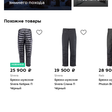
зимнего похода
Похожие товары
новинка
25 900 ₽
19 500 ₽
28 9
Sivera
Sivera
Rab
Брюки мужские
Брюки мужские
Брюки м
Sivera Кебрик П
Sivera Слана П
Photon Bl
Чёрный
Чёрный