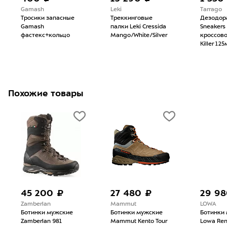
Gamash
Leki
Tarrago
Тросики запасные
Треккинговые
Дезодора
Gamash
палки Leki Cressida
Sneakers
фастекс+кольцо
Mango/White/Silver
кроссово
Killer 12
Похожие товары
45 200 ₽
27 480 ₽
29 98
Zamberlan
Mammut
LOWA
Ботинки мужские
Ботинки мужские
Ботинки
Zamberlan 981
Mammut Kento Tour
Lowa Re