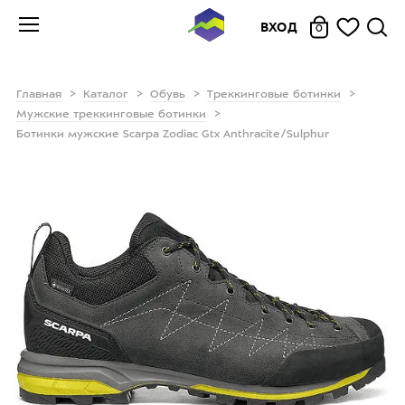
ВХОД
0
Главная
Каталог
Обувь
Треккинговые ботинки
Мужские треккинговые ботинки
Ботинки мужские Scarpa Zodiac Gtx Anthracite/Sulphur