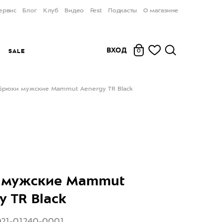
ервис
Блог
Клуб
Видео
Fest
Подкасты
О магазине
ВХОД
Ы
SALE
0
Брюки мужские Mammut Aenergy TR Black
 мужские Mammut
y TR Black
021-01240-0001