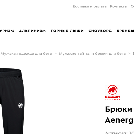
Доставка и оплата
Контакты
С
УРИЗМ
АЛЬПИНИЗМ
ГОРНЫЕ ЛЫЖИ
СНОУБОРД
БРЕНД
Мужская одежда для бега
Мужские тайтсы и брюки для бега
Брюки
Aenerg
Артикул: 1