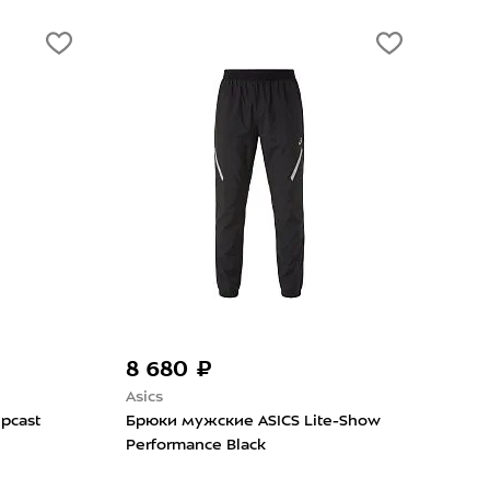
8 680 ₽
4 
Asics
Anta
pcast
Брюки мужские ASICS Lite-Show
Брю
Performance Black
Blac