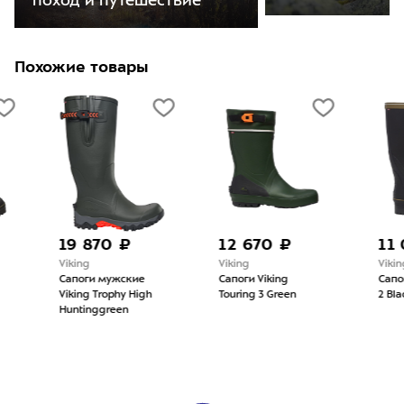
поход и путешествие
Похожие товары
19 870 ₽
12 670 ₽
11 04
Viking
Viking
Viking
Сапоги мужские
Сапоги Viking
Сапоги Vi
Viking Trophy High
Touring 3 Green
2 Black/M
Huntinggreen