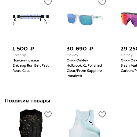
1 500 ₽
30 690 ₽
29 25
Enklepp
Oakley
Oakley
Поясная сумка
Очки Oakley
Очки Oak
Enklepp Run Belt Fast
Holbrook XL Polished
Slash Mat
Retro Cats
Clear/Prizm Sapphire
Carbon/P
Polarized
Похожие товары