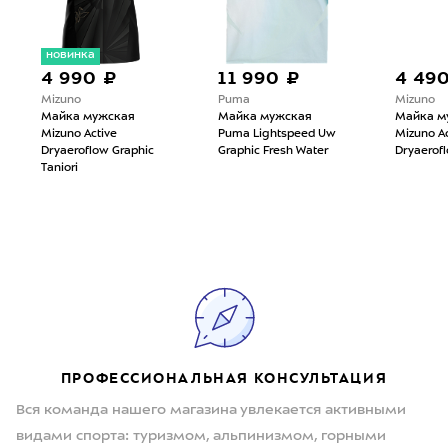
новинка
4 990 ₽
11 990 ₽
4 49
Mizuno
Puma
Mizuno
Майка мужская
Майка мужская
Майка м
Mizuno Active
Puma Lightspeed Uw
Mizuno Ac
Dryaeroflow Graphic
Graphic Fresh Water
Dryaerofl
Taniori
ПРОФЕССИОНАЛЬНАЯ КОНСУЛЬТАЦИЯ
Вся команда нашего магазина увлекается активными
видами спорта: туризмом, альпинизмом, горными