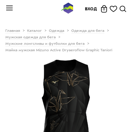
ВХОД
0
Главная
Каталог
Одежда
Одежда для бега
Мужская одежда для бега
Мужские лонгсливы и футболки для бега
Майка мужская Mizuno Active Dryaeroflow Graphic Taniori