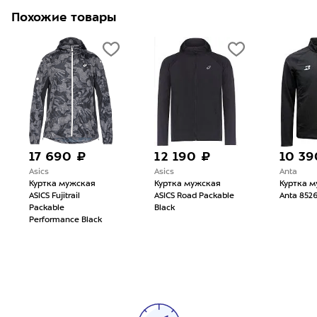
Похожие товары
17 690 ₽
12 190 ₽
10 39
Asics
Asics
Anta
Куртка мужская
Куртка мужская
Куртка 
ASICS Fujitrail
ASICS Road Packable
Anta 8526
Packable
Black
Performance Black