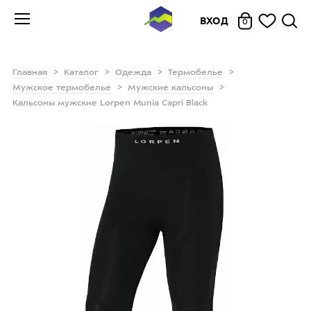
ВХОД
0
Главная
Каталог
Одежда
Термобелье
Мужское термобелье
Мужские кальсоны
Кальсоны мужские Lorpen Munia Capri Black