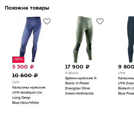
Похожие товары
-50%
5 300 ₽
17 900 ₽
9 80
X-Bionic
UYN
10 600 ₽
Брюки мужские X-
Кальсон
UYN
Bionic X-Plorer
UYN Ene
Кальсоны мужские
Energizer Olive
Biotech 
UYN Ambityon Uw
Green/Anthracite
Blue Pos
Long Deep
Blue/Avio/White