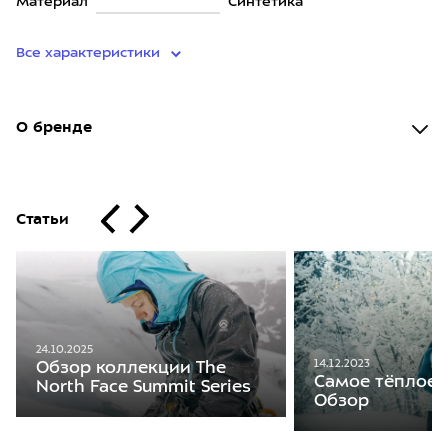
Материал
Синтетика
Все характеристики
О бренде
Статьи
24.10.2025
14.12.2023
Обзор коллекции The
Самое тёплое 
North Face Summit Series
Обзор