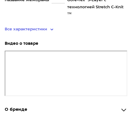
Название мембраны
Gore-Tex® 3-Layer с
технологией Stretch C-Knit
™
Все характеристики
Видео о товаре
О бренде