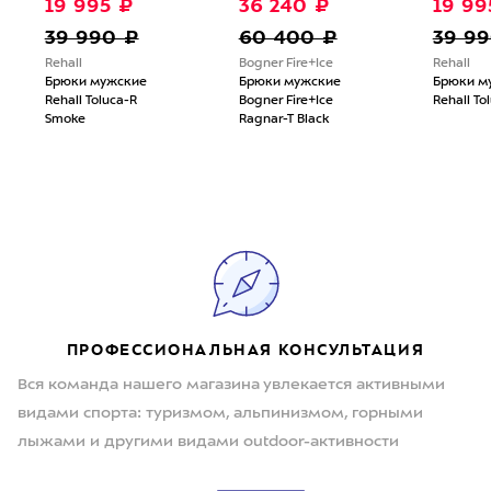
19 995 ₽
36 240 ₽
19 99
39 990 ₽
60 400 ₽
39 9
Rehall
Bogner Fire+Ice
Rehall
Брюки мужские
Брюки мужские
Брюки м
Rehall Toluca-R
Bogner Fire+Ice
Rehall To
Smoke
Ragnar-T Black
ПРОФЕССИОНАЛЬНАЯ КОНСУЛЬТАЦИЯ
Вся команда нашего магазина увлекается активными
видами спорта: туризмом, альпинизмом, горными
лыжами и другими видами outdoor-активности