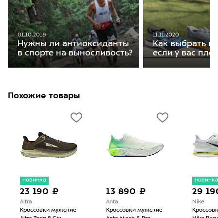
01.10.2019
11.11.2020
Нужны ли антиоксиданты
Как выбрать кр
в спорте на выносливость?
если у вас пло
Похожие товары
новинка
новинк
23 190 ₽
13 890 ₽
29 19
Altra
Anta
Nike
Кроссовки мужские
Кроссовки мужские
Кроссов