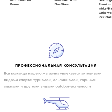
Altra Torin 8 Gtx
Anta Mach 6 Pro
Nike Peg
Brown
Blue/Green
Premium
White/Bl
White/Vol
Ice/Total
ПРОФЕССИОНАЛЬНАЯ КОНСУЛЬТАЦИЯ
Вся команда нашего магазина увлекается активными
видами спорта: туризмом, альпинизмом, горными
лыжами и другими видами outdoor-активности