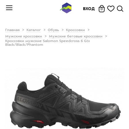
ВХОД
0
Главная
Каталог
Обувь
Кроссовки
Мужские кроссовки
Мужские беговые кроссовки
Кроссовки мужские Salomon Speedcross 6 Gtx
Black/Black/Phantom