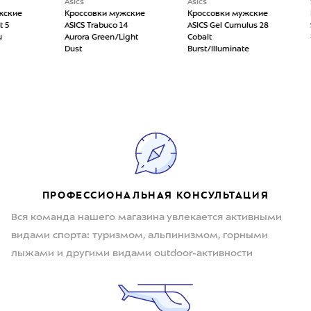
Asics
Asics
Saucony
Кроссовки мужские
Кроссовки мужские
Кроссо
ASICS Trabuco 14
ASICS Gel Cumulus 28
Saucony 
Aurora Green/Light
Cobalt
4 Vizigo
Dust
Burst/Illuminate
ПРОФЕССИОНАЛЬНАЯ КОНСУЛЬТАЦИЯ
Вся команда нашего магазина увлекается активными
видами спорта: туризмом, альпинизмом, горными
лыжами и другими видами outdoor-активности