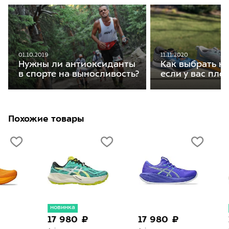
01.10.2019
11.11.2020
Нужны ли антиоксиданты
Как выбрать кр
в спорте на выносливость?
если у вас пло
Похожие товары
новинка
новинк
17 980 ₽
17 980 ₽
18 9