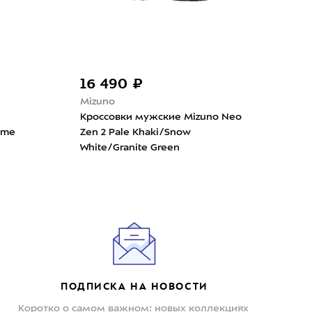
нка
690 ₽
21 190 ₽
Altra
овки мужские Nike Pegasus
Кроссовки мужские Altra 
hite/Black/Bright
2 Black
on/Topaz Gold
ПОДПИСКА НА НОВОСТИ
Коротко о самом важном: новых коллекциях