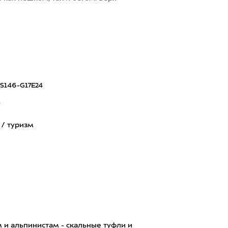
S146-G17E24
7
 / туризм
 и альпинистам - скальные туфли и