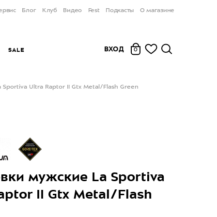
ервис
Блог
Клуб
Видео
Fest
Подкасты
О магазине
ВХОД
Ы
SALE
0
portiva Ultra Raptor II Gtx Metal/Flash Green
вки мужские La Sportiva
aptor II Gtx Metal/Flash