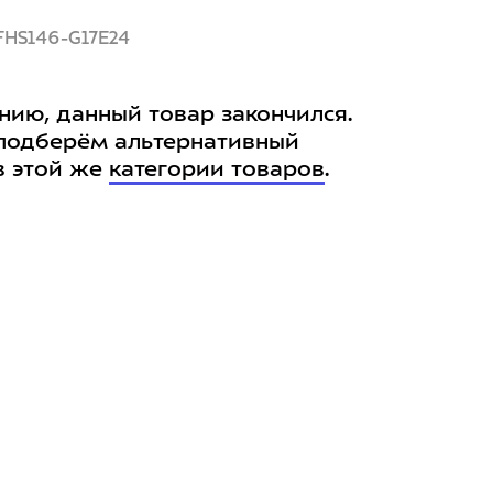
FHS146-G17E24
нию, данный товар закончился.
подберём альтернативный
в этой же
категории товаров
.