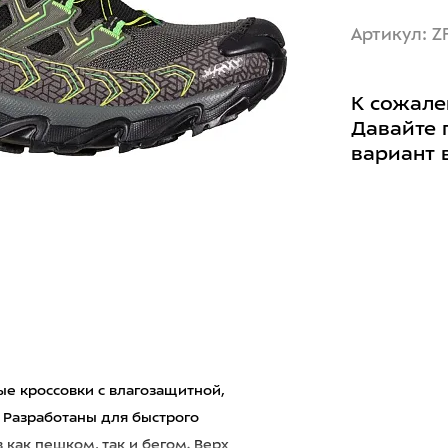
Артикул: Z
К сожале
Давайте 
вариант 
рные кроссовки с влагозащитной,
 Разработаны для быстрого
ак пешком, так и бегом. Верх