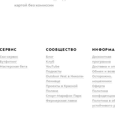
картой без комиссии
СЕРВИС
СООБЩЕСТВО
ИНФОРМА
Ски-сервис
Блог
Дисконтная
Бутфитинг
Клуб
программа
Мастерская бега
YouTube
Доставка и о
Подкасты
Обмен и возв
Outdoor Fest в Никола-
Осторожно,
Ленивце
мошенники
Проекты в Красной
Оферта
Поляне
Политика
Спорт-Марафон Парк
конфиденциа
Фермерская лавка
Политика в о
устойчивого 