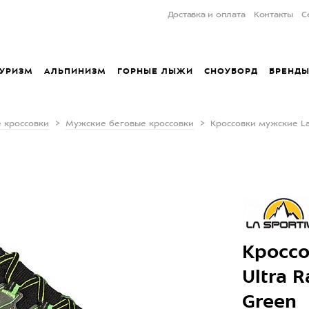
Доставка и оплата
Контакты
С
УРИЗМ
АЛЬПИНИЗМ
ГОРНЫЕ ЛЫЖИ
СНОУБОРД
БРЕНД
 кроссовки
Мужские беговые кроссовки
Кроссовки мужские La S
Кроссо
Ultra R
Green