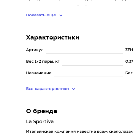
выполнен из износостойкой сетки с защитн
Показать еще
Характеристики
Артикул
ZFH
Вес 1/2 пары, кг
0,3
Назначение
Бег
Все характеристики
О бренде
La Sportiva
Итальянская компания известна всем скалолазам