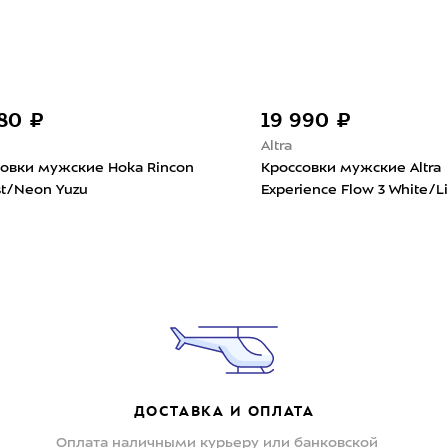
нови
25 990 ₽
26 
Anta
Nike
 Neo
Кроссовки мужские Anta Guanjun
Кросс
Saker Speed Зеленый
Plus W
Crims
ДОСТАВКА И ОПЛАТА
Оплата наличными курьеру или банковской