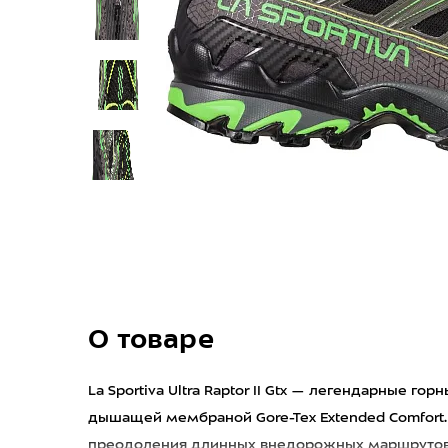
О товаре
La Sportiva Ultra Raptor II Gtx — легендарные го
дышащей мембраной Gore-Tex Extended Comfort.
преодоления длинных внедорожных маршрутов к