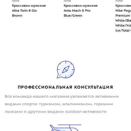
Altra
Anta
Nike
Кроссовки мужские
Кроссовки мужские
Кроссов
Altra Torin 8 Gtx
Anta Mach 6 Pro
Nike Peg
Brown
Blue/Green
Premium
White/Bl
White/Vol
Ice/Total
ПРОФЕССИОНАЛЬНАЯ КОНСУЛЬТАЦИЯ
Вся команда нашего магазина увлекается активными
видами спорта: туризмом, альпинизмом, горными
лыжами и другими видами outdoor-активности