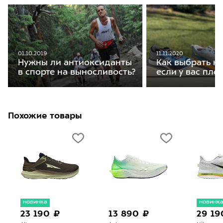
01.10.2019
11.11.2020
Нужны ли антиоксиданты
Как выбрать кр
в спорте на выносливость?
если у вас пло
Похожие товары
новинка
новинк
23 190 ₽
13 890 ₽
29 19