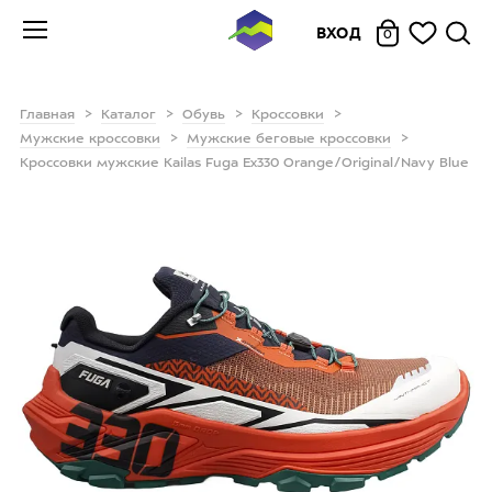
ВХОД
0
Главная
Каталог
Обувь
Кроссовки
Мужские кроссовки
Мужские беговые кроссовки
Кроссовки мужские Kailas Fuga Ex330 Orange/Original/Navy Blue