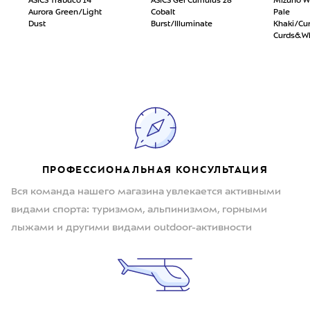
ASICS Trabuco 14
ASICS Gel Cumulus 28
Mizuno W
Aurora Green/Light
Cobalt
Pale
Dust
Burst/Illuminate
Khaki/Cu
Curds&W
ПРОФЕССИОНАЛЬНАЯ КОНСУЛЬТАЦИЯ
Вся команда нашего магазина увлекается активными
видами спорта: туризмом, альпинизмом, горными
лыжами и другими видами outdoor-активности