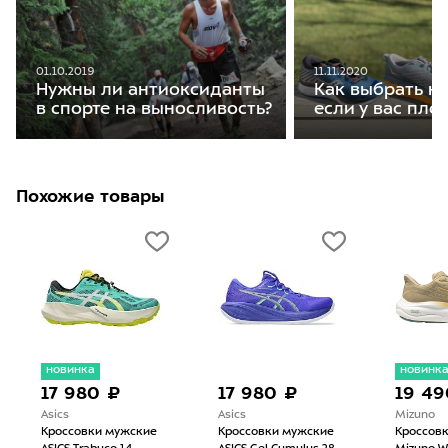
01.10.2019
11.11.2020
Нужны ли антиоксиданты
Как выбрать кр
в спорте на выносливость?
если у вас пло
Похожие товары
новинка
новинк
17 980 ₽
17 980 ₽
19 49
Asics
Asics
Mizuno
Кроссовки мужские
Кроссовки мужские
Кроссов