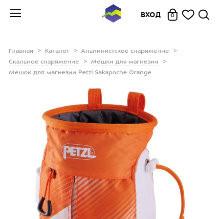
ВХОД
0
Главная
Каталог
Альпинистское снаряжение
Скальное снаряжение
Мешки для магнезии
Мешок для магнезии Petzl Sakapoche Orange