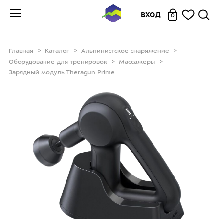
ВХОД
0
Главная
Каталог
Альпинистское снаряжение
Оборудование для тренировок
Массажеры
Зарядный модуль Theragun Prime