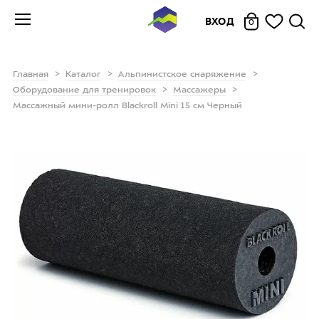
ВХОД
0
Главная
Каталог
Альпинистское снаряжение
Оборудование для тренировок
Массажеры
Массажный мини-ролл Blackroll Mini 15 см Черный