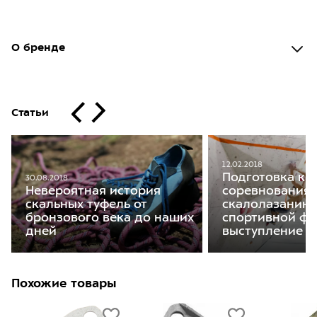
О бренде
Статьи
12.02.2018
Подготовка к
30.08.2018
Невероятная история
соревнования
скальных туфель от
скалолазанию:
бронзового века до наших
спортивной фо
дней
выступление
Похожие товары