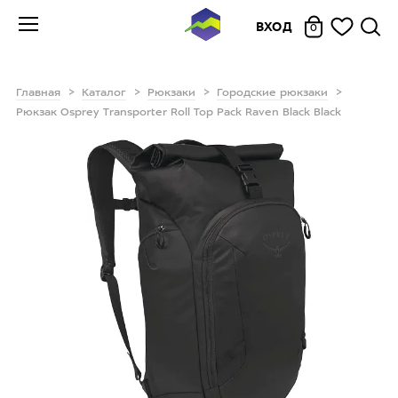
ВХОД
0
Главная
Каталог
Рюкзаки
Городские рюкзаки
Рюкзак Osprey Transporter Roll Top Pack Raven Black Black