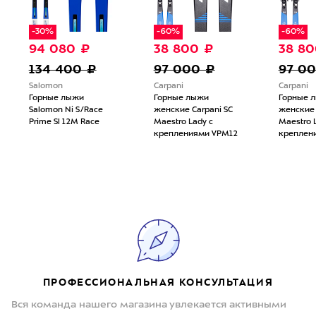
-30%
-60%
-60%
94 080 ₽
38 800 ₽
38 80
134 400 ₽
97 000 ₽
97 0
Salomon
Carpani
Carpani
Горные лыжи
Горные лыжи
Горные 
Salomon Ni S/Race
женские Carpani SС
женские 
Prime Sl 12M Race
Maestro Lady с
Maestro 
креплениями VPM12
креплен
ПРОФЕССИОНАЛЬНАЯ КОНСУЛЬТАЦИЯ
Вся команда нашего магазина увлекается активными