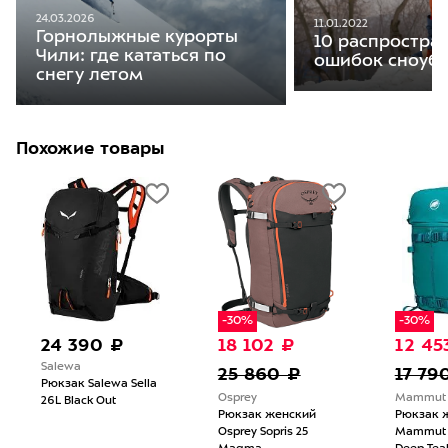
24.03.2026
11.01.2022
Горнолыжные курорты
10 распростра
Чили: где кататься по
ошибок сноуб
снегу летом
Похожие товары
-30%
-30%
24 390 ₽
18 102 ₽
12 45
Salewa
25 860 ₽
17 79
Рюкзак Salewa Sella
Osprey
Mammut
26L Black Out
Рюкзак женский
Рюкзак 
Osprey Sopris 25
Mammut N