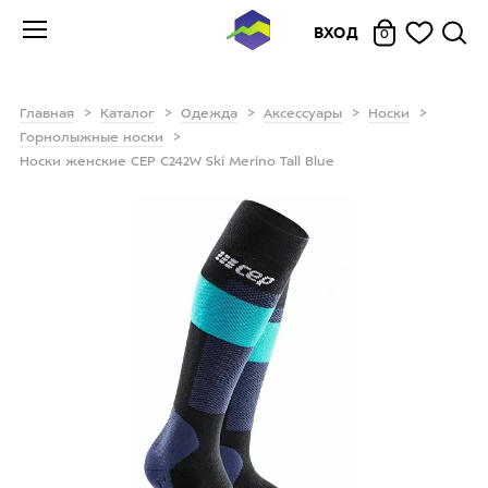
ВХОД
0
Главная
Каталог
Одежда
Аксессуары
Носки
Горнолыжные носки
Носки женские CEP C242W Ski Merino Tall Blue