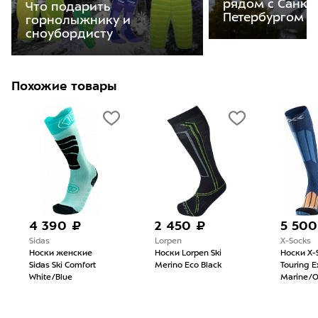
рядом с Санкт
Что подарить
Петербургом
горнолыжнику и
сноубордисту
Похожие товары
4 390 ₽
2 450 ₽
5 500
Sidas
Lorpen
X-Socks
Носки женские
Носки Lorpen Ski
Носки X-S
Sidas Ski Comfort
Merino Eco Black
Touring E
White/Blue
Marine/