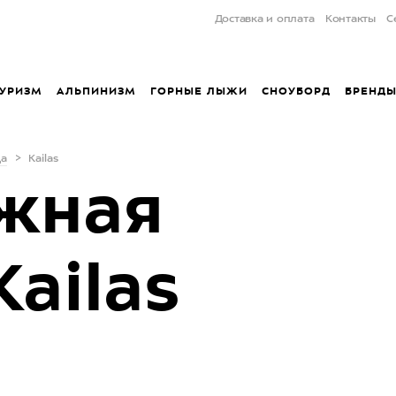
Доставка и оплата
Контакты
С
УРИЗМ
АЛЬПИНИЗМ
ГОРНЫЕ ЛЫЖИ
СНОУБОРД
БРЕНД
да
Kailas
жная
ailas