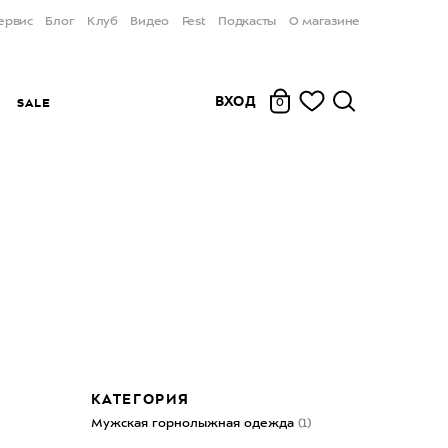
ервис
Блог
Клуб
Видео
Fest
Подкасты
О магазине
ВХОД
Ы
SALE
0
КАТЕГОРИЯ
Мужская горнолыжная одежда
(1)