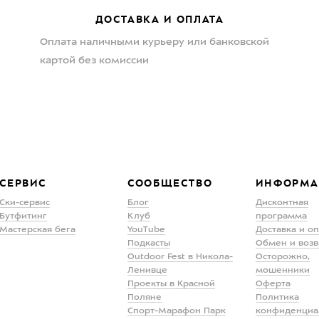
ДОСТАВКА И ОПЛАТА
Оплата наличными курьеру или банковской
картой без комиссии
СЕРВИС
СООБЩЕСТВО
ИНФОРМА
Ски-сервис
Блог
Дисконтная
Бутфитинг
Клуб
программа
Мастерская бега
YouTube
Доставка и о
Подкасты
Обмен и возв
Outdoor Fest в Никола-
Осторожно,
Ленивце
мошенники
Проекты в Красной
Оферта
Поляне
Политика
Спорт-Марафон Парк
конфиденциа