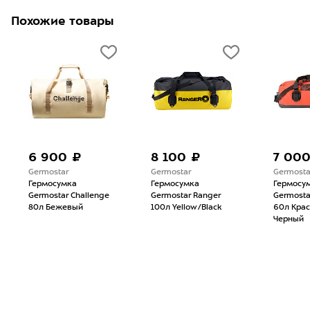
Похожие товары
6 900 ₽
8 100 ₽
7 00
Germostar
Germostar
Germosta
Гермосумка
Гермосумка
Гермосу
Germostar Challenge
Germostar Ranger
Germosta
80л Бежевый
100л Yellow/Black
60л Кра
Черный