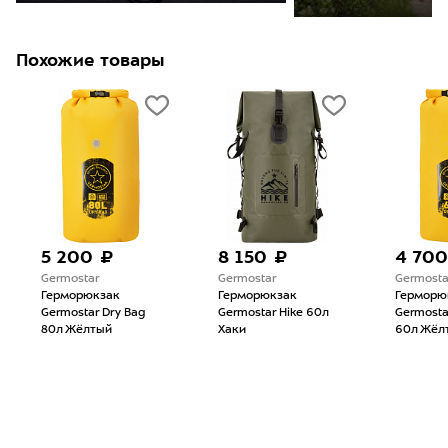
Похожие товары
5 200 ₽
8 150 ₽
4 700
Germostar
Germostar
Germosta
Герморюкзак
Герморюкзак
Герморю
Germostar Dry Bag
Germostar Hike 60л
Germosta
80л Жёлтый
Хаки
60л Жёл