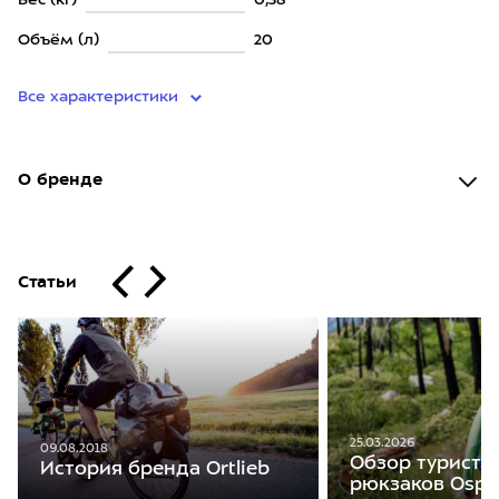
Вес (кг)
0,38
Объём (л)
20
Все характеристики
О бренде
Статьи
25.03.2026
09.08.2018
Обзор туристи
История бренда Ortlieb
рюкзаков Ospr