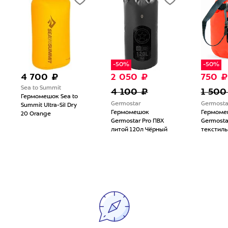
-50%
-50%
4 700 ₽
2 050 ₽
750 ₽
Sea to Summit
4 100 ₽
1 500
Гермомешок Sea to
Germostar
Germosta
Summit Ultra-Sil Dry
Гермомешок
Гермоме
20 Orange
Germostar Pro ПВХ
Germosta
литой 120л Чёрный
текстиль