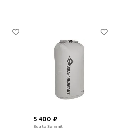
-50
5 400 ₽
2 
Sea to Summit
Ger