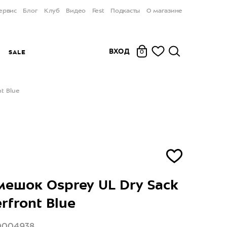
ервис
Блог
Клуб
Видео
Fest
Подкасты
О магазине
ВХОД
Ы
SALE
0
t Blue
ешок Osprey UL Dry Sack
rfront Blue
0004938