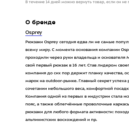
В течение 14 дней можно вернуть товар, если он не
О бренде
Osprey
Рюкзаки Osprey сегодня едва ли не самые попу
всему миру. С момента основания компании Ospre
проходили через руки владельца и основателя 
свой первый рюкзак в 16 лет. Став лидером своег
компания до сих пор держит планку качества, о
марок на outdoor-рынке. Главный секрет успеха
сочетании небольшого веса, комфортной посадк
Компания одной из первых в индустрии стала 
пояс, а также облегчённые проволочные каркасы
рюкзаки для любого формата активности: походо
альпинистcких восхождений и пр.