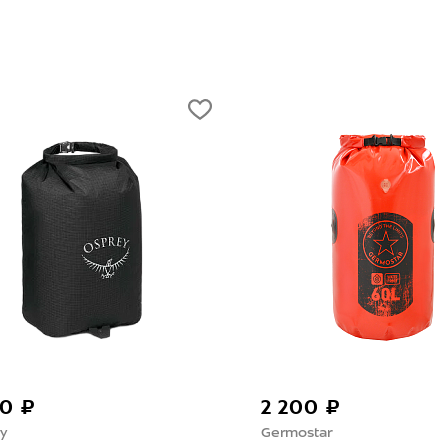
20 ₽
2 200 ₽
y
Germostar