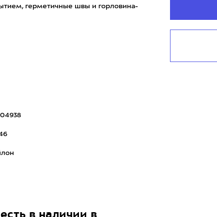
ытием, герметичные швы и горловина-
 и цвета, вы сможе
004938
46
йлон
есть в наличии в