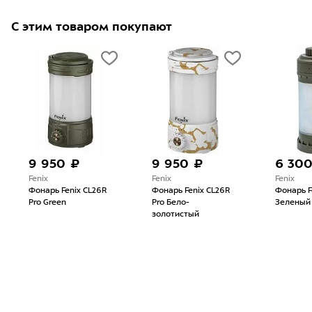
С этим товаром покупают
9 950 ₽
9 950 ₽
6 30
Fenix
Fenix
Fenix
Фонарь Fenix CL26R
Фонарь Fenix CL26R
Фонарь F
Pro Green
Pro Бело-
Зеленый
золотистый