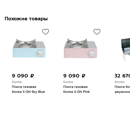
Похожие товары
9 090 ₽
9 090 ₽
32 67
Kovea
Kovea
Kovea
Плита газовая
Плита газовая
Плита Ko
Kovea X ON Sky Blue
Kovea X ON Pink
двухком