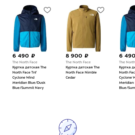
6 490 ₽
8 900 ₽
6 49
The North Face
The North Face
The Nort
Куртка детская The
Куртка детская The
Куртка д
North Face Tnf
North Face Nimble
North Fac
Cyclone Wind
Cedar
Cyclone 
Meridian Blue/Dusk
Meridian
Blue/Summit Navy
Blue/Sum