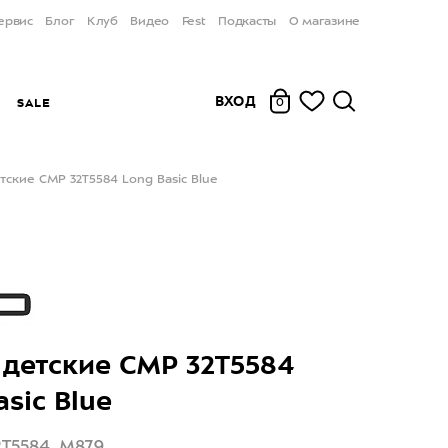
ервис
Блог
Клуб
Видео
Fest
Подкасты
О магазине
ВХОД
Ы
SALE
0
ские CMP 32T5584 Long Basic Blue
детские CMP 32T5584
asic Blue
2T5584_M879