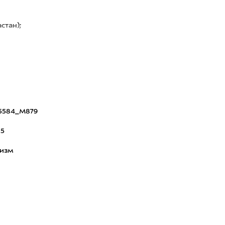
стан);
5584_M879
15
ризм