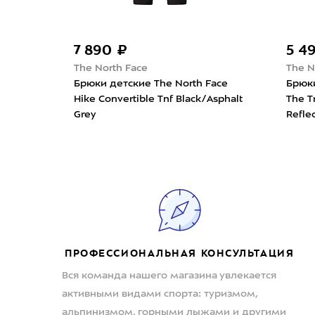
7 890 ₽
5 4
The North Face
The N
Брюки детские The North Face
Брюки
Hike Convertible Tnf Black/Asphalt
The T
Grey
Refle
ПРОФЕССИОНАЛЬНАЯ КОНСУЛЬТАЦИЯ
Вся команда нашего магазина увлекается
активными видами спорта: туризмом,
альпинизмом, горными лыжами и другими