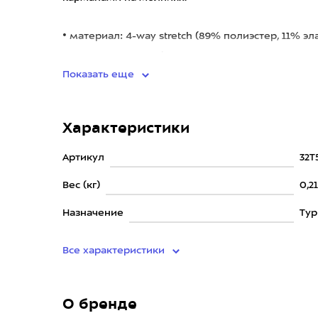
• материал: 4-way stretch (89% полиэстер, 11% эла
• защита от ультрафиолета
Показать еще
Характеристики
Артикул
32T
Вес (кг)
0,2
Назначение
Ту
Все характеристики
О бренде