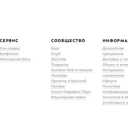
СЕРВИС
СООБЩЕСТВО
ИНФОРМА
Ски-сервис
Блог
Дисконтная
Бутфитинг
Клуб
программа
Мастерская бега
YouTube
Доставка и о
Подкасты
Обмен и возв
Outdoor Fest в Никола-
Осторожно,
Ленивце
мошенники
Проекты в Красной
Оферта
Поляне
Политика
Спорт-Марафон Парк
конфиденциа
Фермерская лавка
Политика в о
устойчивого 